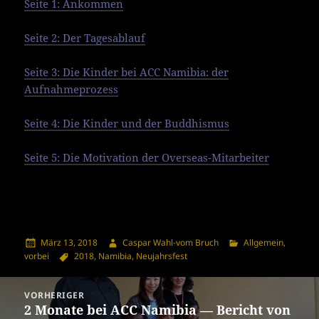
Seite 1: Ankommen
Seite 2: Der Tagesablauf
Seite 3: Die Kinder bei ACC Namibia: der
Aufnahmeprozess
Seite 4: Die Kinder und der Buddhismus
Seite 5: Die Motivation der Overseas-Mitarbeiter
Veröffentlicht
Autor
Kategorien
März 13, 2018
Caspar Wahl-vom Bruch
Allgemein
,
am
Schlagwörter
vorbei
2018
,
Namibia
,
Neujahrsfest
Beitragsnavigation
VORHERIGER
2 Monate bei ACC Namibia — Bericht von
Vorheriger