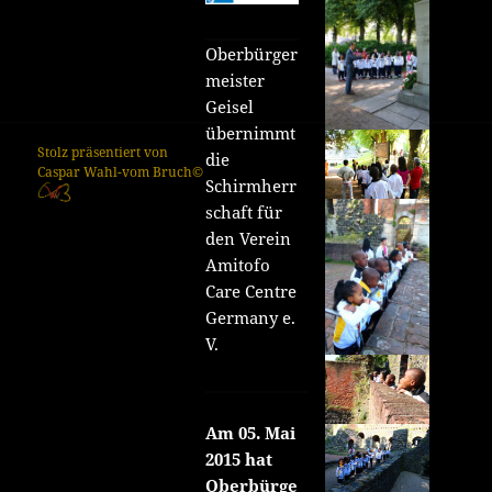
Oberbürger
meister
Geisel
übernimmt
Stolz präsentiert von
die
Caspar Wahl-vom Bruch©
Schirmherr
schaft für
den Verein
Amitofo
Care Centre
Germany e.
V.
Am 05. Mai
2015 hat
Oberbürge