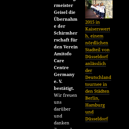
rmeister
Geisel die
Übernahm
2015 in
e der
Kaiserswert
Schirmher
h, einem
rschaft für
nördlichen
den Verein
Stadteil von
Amitofo
Düsseldorf
Care
anlässlich
Centre
der
Germany
Deutschland
e. V.
tournee in
bestätigt.
den Städten
Wir freuen
Berlin,
uns
Hamburg
darüber
und
und
Düsseldorf
danken