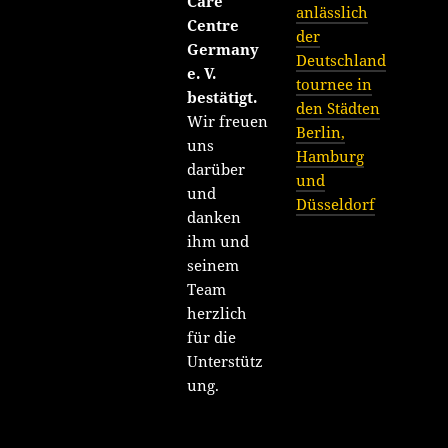
Care
anlässlich
Centre
der
Germany
Deutschland
e. V.
tournee in
bestätigt.
den Städten
Wir freuen
Berlin,
uns
Hamburg
darüber
und
und
Düsseldorf
danken
ihm und
seinem
Team
herzlich
für die
Unterstütz
ung.