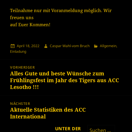
Teilnahme nur mit Voranmeldung möglich. Wir
freuen uns
auf Euer Kommen!
Veröffentlicht
Autor
Kategorien
April 18, 2022
Caspar Wahl-vom Bruch
Allgemein
,
am
Einladung
Beitragsnavigation
VORHERIGER
Alles Gute und beste Wünsche zum
Vorheriger
Frühlingsfest im Jahr des Tigers aus ACC
Beitrag:
Lesotho !!!
NÄCHSTER
Aktuelle Statistiken des ACC
Nächster
International
Beitrag:
Suchen
UNTER DER