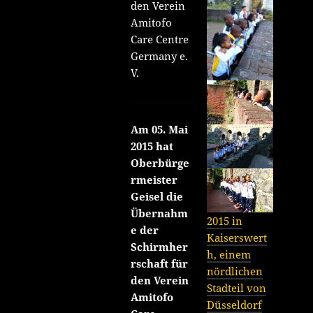
den Verein
Amitofo
Care Centre
Germany e.
V.
Am 05. Mai
2015 hat
Oberbürge
rmeister
Geisel die
Übernahm
2015 in
e der
Kaiserswert
Schirmher
h, einem
rschaft für
nördlichen
den Verein
Stadteil von
Amitofo
Düsseldorf