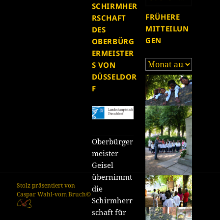
nach:
SCHIRMHER
FRÜHERE
RSCHAFT
MITTEILUN
DES
GEN
OBERBÜRG
ERMEISTER
Frühere
S VON
Mitteilungen
DÜSSELDOR
F
Oberbürger
meister
Geisel
übernimmt
Stolz präsentiert von
die
Caspar Wahl-vom Bruch©
Schirmherr
schaft für