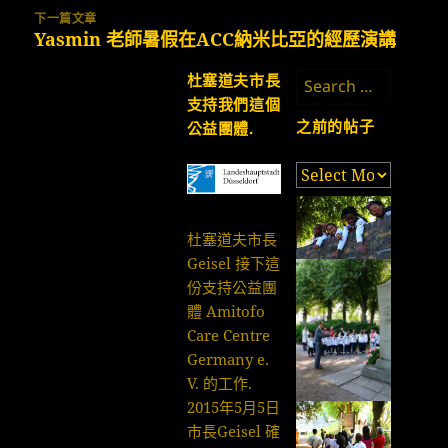
篇
下一篇文章
文
Yasmin 老師暑假在ACC納米比亞的經歷演講
下
章:
一
Search
杜塞道夫市長
篇
for:
支持我們這個
文
之前的帖子
公益團體.
章:
之
前
的
杜塞道夫市長
帖
Geisel 接下這
子
份支持公益團
體 Amitofo
Care Centre
Germany e.
V. 的工作.
2015年5月5日
市長Geisel 確