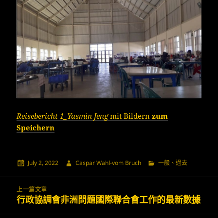
Reisebericht 1_Yasmin Jeng
mit Bildern
zum
Speichern
發
作
分
July 2, 2022
Caspar Wahl-vom Bruch
一般
、
過去
佈
者
類
日
Post
期:
上一篇文章
navigation
行政協調會非洲問題國際聯合會工作的最新數據
上
一