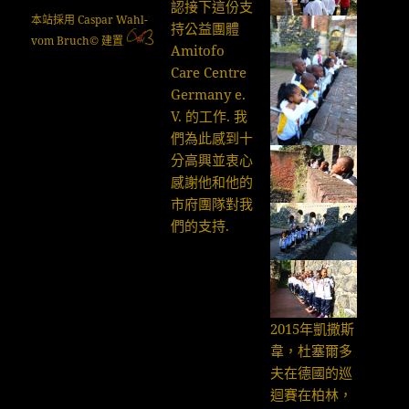
認接下這份支
本站採用 Caspar Wahl-
持公益團體
vom Bruch© 建置
Amitofo
Care Centre
Germany e.
V. 的工作. 我
們為此感到十
分高興並衷心
感謝他和他的
市府團隊對我
們的支持.
2015年凱撒斯
韋，杜塞爾多
夫在德國的巡
迴賽在柏林，