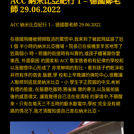
ACC 納米比亞紀行 1 – 德國鄭老
師 29.06.2022
ACC 納米比亞紀行 1 – 德國鄭老師 29.06.2022
在德國飛機被頻頻取消的驚慌中,我來到了被起飛延誤了近
1 個 半小時的納米比亞機場。院長已在侯機室辛苦地等了
近兩個小 時。熙攘的街道時有叫賣的,或孩子纏著跟你要
東西, 外面窮困 的國家和 ACC 整潔慈善和有紀律的學校和
以及關懷中心形成了 非常鮮明的對比。看到孩子們乾淨和
井然有序的宿舍,飯廳,學 校和上早晚課的佛陀中心,很難讓
人聯想到這就是納米比亞。小 學生字正腔圓的中文,彬彬
有禮的態度, 在飯廳吃飯時,鴉雀無 聲的專注,以及飯前飯
後的感恩禱文, 讓我覺得自己活在很清純 的夢境中,不願醒
來。只有在每天三不五時的斷水斷電中,學校 完全没有網
路的情况下,我才清醒知道自己是在納米比亞。