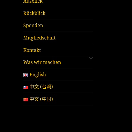
Ausblick
Rückblick
Spenden
Mitgliedschaft
untermenü
Kontakt
öffnen
Was wir machen
English
中文 (台灣)
中文 (中国)