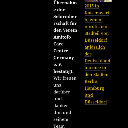
Übernahm
2015 in
e der
Kaiserswert
Schirmher
h, einem
rschaft für
nördlichen
den Verein
Stadteil von
Amitofo
Düsseldorf
Care
anlässlich
Centre
der
Germany
Deutschland
e. V.
tournee in
bestätigt.
den Städten
Wir freuen
Berlin,
uns
Hamburg
darüber
und
und
Düsseldorf
danken
ihm und
seinem
Team