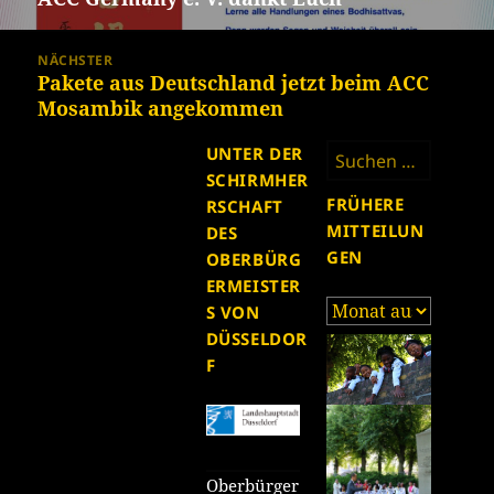
Beitrag:
NÄCHSTER
Pakete aus Deutschland jetzt beim ACC
Nächster
Mosambik angekommen
Beitrag:
Suchen
UNTER DER
nach:
SCHIRMHER
FRÜHERE
RSCHAFT
MITTEILUN
DES
GEN
OBERBÜRG
ERMEISTER
Frühere
S VON
Mitteilungen
DÜSSELDOR
F
Oberbürger