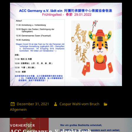
Veröffentlicht
Autor
Kategorien
Dezember 31, 2021
Caspar Wahl-vom Bruch
am
Allgemein
Beitragsnavigation
VORHERIGER
ACC Germany e. V. dankt Euch
Vorheriger