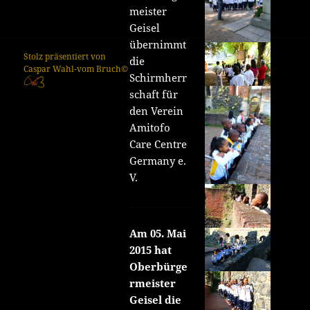
meister
Geisel
übernimmt
Stolz präsentiert von
die
Caspar Wahl-vom Bruch©
Schirmherr
schaft für
den Verein
Amitofo
Care Centre
Germany e.
V.
Am 05. Mai
2015 hat
Oberbürge
rmeister
Geisel die