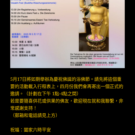
5月17日將如期舉辦為慶祝佛誕的浴佛節。請先將這個重
要的活動載入行程表上，四月份我們會再寄出一個正式的
邀請。（計劃在下午 1點-4點之間）
若是要隨喜供花或供果的佛友，歡迎現在就和我聯繫，非
常感謝支持！
（郵箱和電話請見上方）
祝福：闔家六時平安