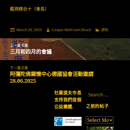
戴炳輝合十（會長）
發
作
分
March 29, 2025
Caspar Wahl-vom Bruch
請帖
佈
者
類
日
Post
期:
上一篇文章
navigation
三月和四月的會議
上
一
篇
下一篇文章
文
阿彌陀佛關懷中心德國協會活動邀請
下
章:
28.06.2025
一
篇
Search
杜塞道夫市長
文
for:
支持我們這個
章:
之前的帖子
公益團體.
之
前