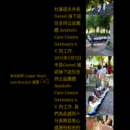
的
杜塞道夫市長
帖
Geisel 接下這
子
份支持公益團
體 Amitofo
Care Centre
Germany e.
V. 的工作.
2015年5月5日
市長Geisel 確
認接下這份支
本站採用 Caspar Wahl-
持公益團體
vom Bruch© 建置
Amitofo
Care Centre
Germany e.
V. 的工作. 我
們為此感到十
分高興並衷心
感謝他和他的