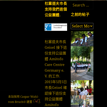
Search
杜塞道夫市長
篇
for:
支持我們這個
文
之前的帖子
公益團體.
章:
之
前
的
杜塞道夫市長
帖
Geisel 接下這
子
份支持公益團
體 Amitofo
Care Centre
Germany e.
V. 的工作.
2015年5月5日
市長Geisel 確
認接下這份支
本站採用 Caspar Wahl-
持公益團體
vom Bruch© 建置
Amitofo