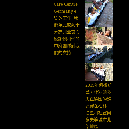
Care Centre
Germany e.
V. 的工作. 我
們為此感到十
分高興並衷心
感謝他和他的
市府團隊對我
們的支持.
2015年凱撒斯
韋，杜塞爾多
夫在德國的巡
迴賽在柏林，
漢堡和杜塞爾
多夫等城市北
部地區