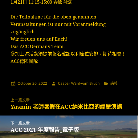
1月21日 11:15-15:00 春節圍爐
Die Teilnahme für die oben genannten
Veranstaltungen ist nur mit Voranmeldung
zugänglich.
Wir freuen uns auf Euch!
Das ACC Germany Team.
參加上述活動須提前報名確認以利座位安排。期待相會！
ACC德國團隊
發
作
分
October 20, 2022
Caspar Wahl-vom Bruch
請帖
佈
者
類
日
Post
期:
上一篇文章
navigation
Yasmin 老師暑假在ACC納米比亞的經歷演講
上
一
篇
下一篇文章
文
ACC 2021 年度報告_電子版
下
章:
一