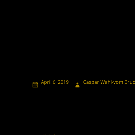
發
作
April 6, 2019
Caspar Wahl-vom Bru
佈
者
日
期:
Post