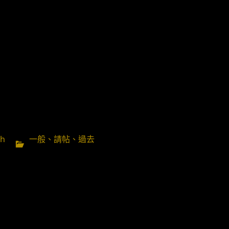
分
ch
一般
、
請帖
、
過去
類