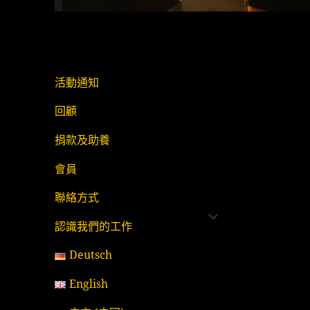
活動通知
回顧
捐款及助養
會員
展
聯絡方式
開
認識我們的工作
子
選
Deutsch
單
English