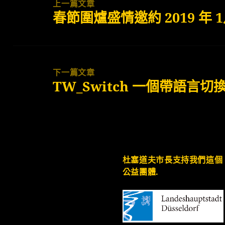
navigation
上一篇文章
春節圍爐盛情邀約 2019 年 1
上
一
篇
文
下一篇文章
章:
TW_Switch 一個帶語言
下
一
篇
文
章:
杜塞道夫市長支持我們這個
公益團體.