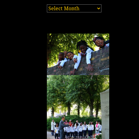
之
前
的
帖
子