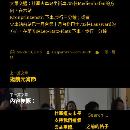
大眾交通：杜塞火車站坐街車707往Medienhafen的方
向，在六站
Kronprinzenstr. 下車,步行三分鐘；或者
火車站前站巴士月台第十月台搭巴士732往Lausward的
方向，在第五站Leo-Statz-Platz 下車，步行一分鐘
發
作
分
March 13, 2016
Caspar Wahl-vom Bruch
一般
、
請
佈
者
類
帖
日
期:
Post
上一篇文章
navigation
邀請元宵節
上
一
篇
下一篇文章
文
內容梗概：
下
章:
一
Search
杜塞道夫市長
篇
for:
支持我們這個
文
之前的帖子
公益團體.
章: