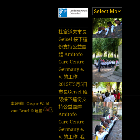
之
前
的
杜塞道夫市長
帖
Geisel 接下這
子
份支持公益團
體 Amitofo
Care Centre
Germany e.
V. 的工作.
2015年5月5日
市長Geisel 確
認接下這份支
本站採用 Caspar Wahl-
持公益團體
vom Bruch© 建置
Amitofo
Care Centre
Germany e.
V. 的工作. 我