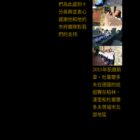
們為此感到十
分高興並衷心
感謝他和他的
市府團隊對我
們的支持.
2015年凱撒斯
韋，杜塞爾多
夫在德國的巡
迴賽在柏林，
漢堡和杜塞爾
多夫等城市北
部地區