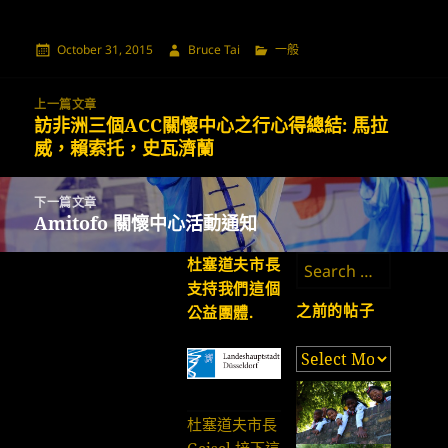
發
作
分
October 31, 2015
Bruce Tai
一般
佈
者
類
日
Post
期:
上一篇文章
navigation
訪非洲三個ACC關懷中心之行心得總結: 馬拉
上
威，賴索托，史瓦濟蘭
一
篇
文
下一篇文章
章:
Amitofo 關懷中心活動通知
下
一
Search
杜塞道夫市長
篇
for:
支持我們這個
文
之前的帖子
公益團體.
章:
之
前
的
杜塞道夫市長
帖
Geisel 接下這