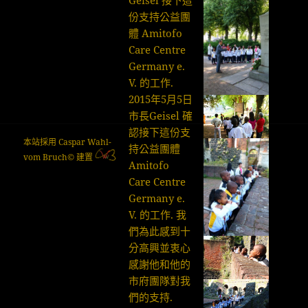
子
份支持公益團
體 Amitofo
Care Centre
Germany e.
V. 的工作.
2015年5月5日
市長Geisel 確
認接下這份支
本站採用 Caspar Wahl-
持公益團體
vom Bruch© 建置
Amitofo
Care Centre
Germany e.
V. 的工作. 我
們為此感到十
分高興並衷心
感謝他和他的
市府團隊對我
們的支持.