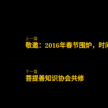
于
Post
navigation
上一篇
敬邀：2016年春节围炉，时间
上
篇
文
章：
下一篇
菩提善知识协会共修
下
篇
文
章：