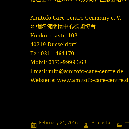
Amitofo Care Centre Germany e. V.
阿彌陀佛關懷中心德國協會
Konkordiastr. 108
40219 Düsseldorf
Tel: 0211-464170
Mobil: 0173-9999 368
Email: info@amitofo-care-centre.de
Webseite: www.amitofo-care-centre.d
发
作
February 21, 2016
Bruce Tai
布
者