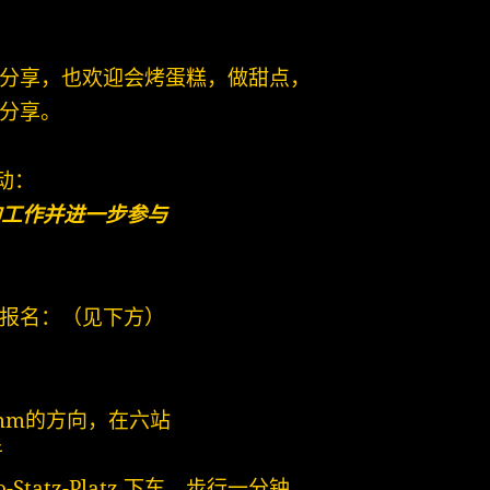
分享，也欢迎会烤蛋糕，做甜点，
分享。
动：
的工作并进一步参与
报名：（见下方）
amm的方向，在六站
者
Statz-Platz 下车，步行一分钟