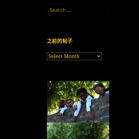
Search
for:
之前的帖子
之
前
的
帖
子