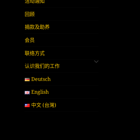
活动通知
回顾
捐款及助养
会员
展
联络方式
开
认识我们的工作
子
菜
Deutsch
单
English
中文 (台灣)