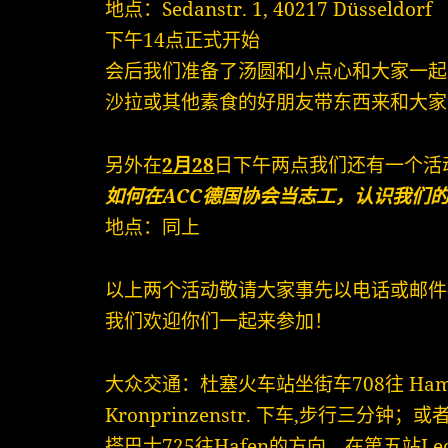
地点：Sedanstr. 1, 40217 Düsseldorf
下午14点正式开始
会后我们准备了汤圆和小点心和大家一起
沙拉或其他素食的好朋友带东西来和大家
另外在
2月28
日下午两点我们还有一个活
如何在ACC德国协会当志工，认识我们
地点：同上
以上两个活动敬请大家事先以电话或邮件
我们欢迎你们一起来参加！
大众交通：杜塞火车站坐街车708往 H
Kronprinzenstr. 下车,步行三分钟；或
搭巴士725往Hafen的方向，在第五站Leo-